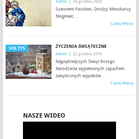
Admin
|
24 grudnia 2020
Szanowni Państwo, Drodzy Mieszkańcy
Niegłowic…
Czytaj Więcej
ŻYCZENIA ŚWIĄTECZNE
SOŁTYS
Admin
|
22 grudnia 2016
Najpiękniejszych Świąt Bożego
Narodzenia wypełnionych zapachem
świątecznych wypieków…
Czytaj Więcej
NASZE WIDEO