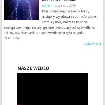
Admin
|
2 czerwca 2015
Dnia dzisiejszego w trakcie burzy
nastąpiły wyładowania atmosferyczne,
które sięgnęły naszego kościoła,
następstwem tego zostały spalone; komputery od wyświetlania
tekstu, wszelkie zasilacze ,podświetlenie krzyża na polu i
zasmucimy
Czytaj Więcej
NASZE WIDEO