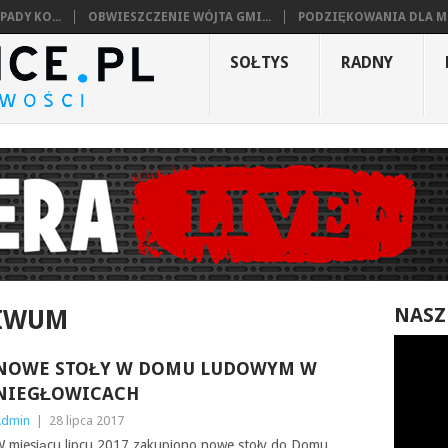
ADY KO...
OBWIESZCZENIE WÓJTA GMI...
PODZIĘKOWANIA DLA MI
SOŁTYS
RADNY
NASZ
HIWUM
NOWE STOŁY W DOMU LUDOWYM W
NIEGŁOWICACH
Admin
|
28 lipca 2017
 miesiącu lipcu 2017 zakupiono nowe stoły do Domu