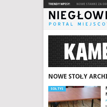
TRENDY WPISY:
NOWE STAWKI ZA ODP
NOWE STOŁY ARC
SOŁTYS
W