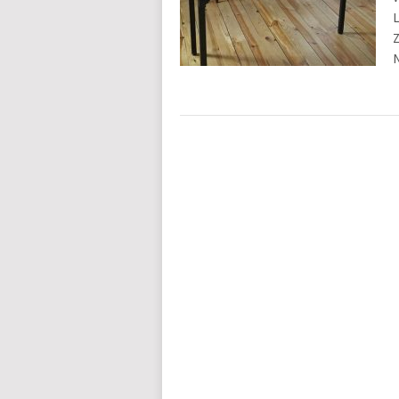
L
Z
N