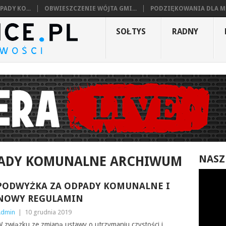
ADY KO...
OBWIESZCZENIE WÓJTA GMI...
PODZIĘKOWANIA DLA MI
SOŁTYS
RADNY
NASZ
PADY KOMUNALNE ARCHIWUM
PODWYŻKA ZA ODPADY KOMUNALNE I
NOWY REGULAMIN
Admin
|
10 grudnia 2019
 związku ze zmianą ustawy o utrzymaniu czystości i