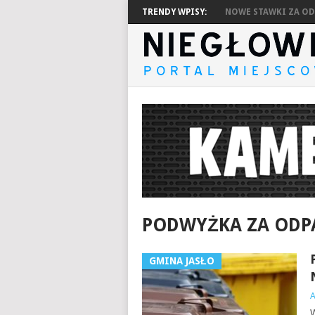
TRENDY WPISY:
NOWE STAWKI ZA ODP
PODWYŻKA ZA OD
GMINA JASŁO
W