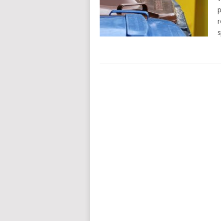
p
r
s