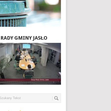
E RADY GMINY JASŁO