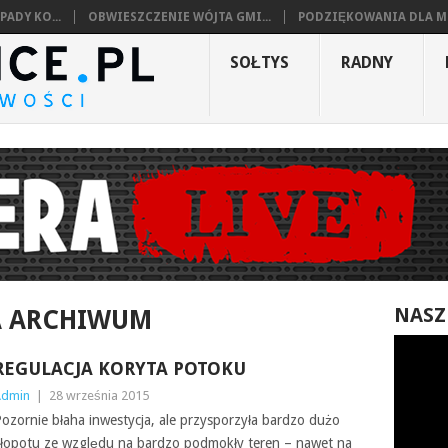
ADY KO...
OBWIESZCZENIE WÓJTA GMI...
PODZIĘKOWANIA DLA MI
SOŁTYS
RADNY
NASZ
A ARCHIWUM
REGULACJA KORYTA POTOKU
Admin
|
28 września 2015
ozornie błaha inwestycja, ale przysporzyła bardzo dużo
łopotu ze względu na bardzo podmokły teren – nawet na