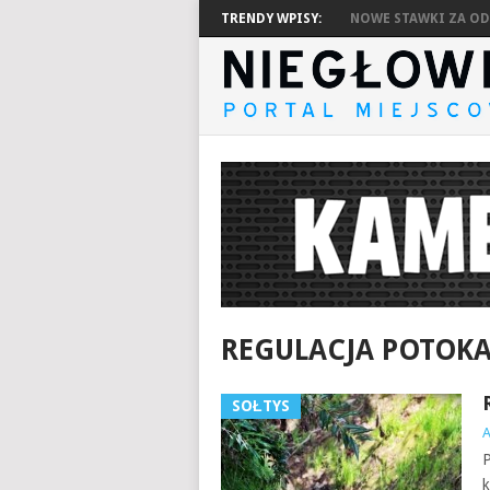
TRENDY WPISY:
NOWE STAWKI ZA ODP
REGULACJA POTOK
SOŁTYS
P
k