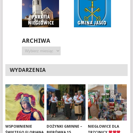
ARCHIWA
Archiwa
WYDARZENIA
WSPOMNIENIE
DOŻYNKI GMINNE –
NIEGŁOWICE DLA
ŚWIĘTEGO FLORIANA
BIERÓWKA 15
TRZCINICY