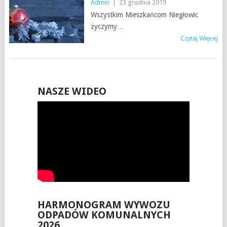
Admin
|
23 grudnia 2019
Wszystkim Mieszkańcom Niegłowic
życzymy…
Czytaj Więcej
NASZE WIDEO
HARMONOGRAM WYWOZU
ODPADÓW KOMUNALNYCH
2026