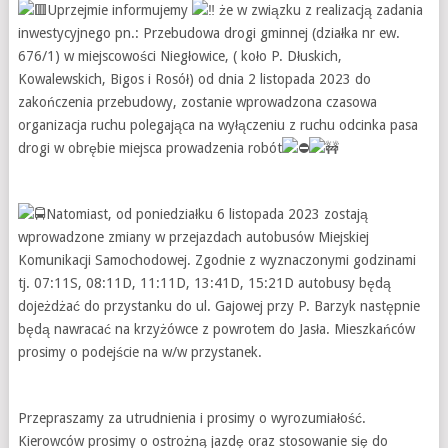
Uprzejmie informujemy
że w związku z realizacją zadania
inwestycyjnego pn.: Przebudowa drogi gminnej (działka nr ew.
676/1) w miejscowości Niegłowice, ( koło P. Dłuskich,
Kowalewskich, Bigos i Rosół) od dnia 2 listopada 2023 do
zakończenia przebudowy, zostanie wprowadzona czasowa
organizacja ruchu polegająca na wyłączeniu z ruchu odcinka pasa
drogi w obrębie miejsca prowadzenia robót
Natomiast, od poniedziałku 6 listopada 2023 zostają
wprowadzone zmiany w przejazdach autobusów Miejskiej
Komunikacji Samochodowej. Zgodnie z wyznaczonymi godzinami
tj. 07:11S, 08:11D, 11:11D, 13:41D, 15:21D autobusy będą
dojeżdżać do przystanku do ul. Gajowej przy P. Barzyk następnie
będą nawracać na krzyżówce z powrotem do Jasła. Mieszkańców
prosimy o podejście na w/w przystanek.
Przepraszamy za utrudnienia i prosimy o wyrozumiałość.
Kierowców prosimy o ostrożną jazdę oraz stosowanie się do