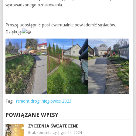
wprowadzonego oznakowania.
Proszę udostępnić post ewentualnie powiadomić sąsiadów.
Dziękuję
Tagi:
remont drogi niegłowice 2023
POWIĄZANE WPISY
ŻYCZENIA ŚWIĄTECZNE
Brak komentarzy
|
gru 24, 2024