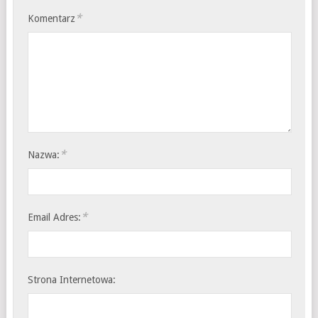
*
Komentarz
*
Nazwa:
*
Email Adres:
Strona Internetowa: