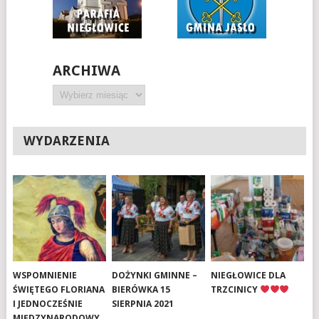
ARCHIWA
Archiwa
WYDARZENIA
WSPOMNIENIE
DOŻYNKI GMINNE –
NIEGŁOWICE DLA
ŚWIĘTEGO FLORIANA
BIERÓWKA 15
TRZCINICY
I JEDNOCZEŚNIE
SIERPNIA 2021
MIĘDZYNARODOWY