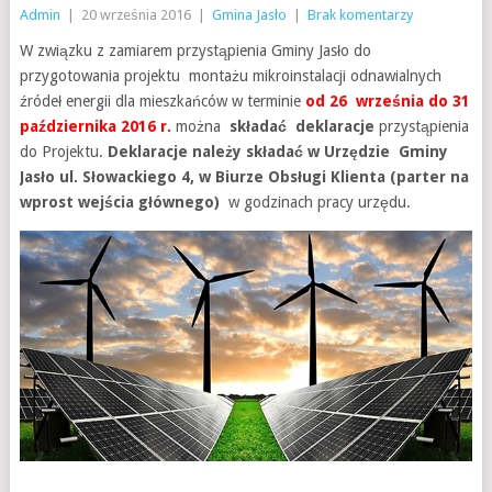
Admin
|
20 września 2016
|
Gmina Jasło
|
Brak komentarzy
W związku z zamiarem przystąpienia Gminy Jasło do
przygotowania projektu montażu mikroinstalacji odnawialnych
źródeł energii dla mieszkańców w terminie
od 26 września do 31
października 2016 r.
można
składać deklaracje
przystąpienia
do Projektu.
Deklaracje należy składać w Urzędzie Gminy
Jasło ul. Słowackiego 4, w Biurze Obsługi Klienta (parter na
wprost wejścia głównego)
w godzinach pracy urzędu.