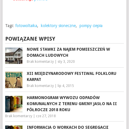
Tagi:
fotowoltaika
,
kolektory słoneczne
,
pompy ciepła
POWIĄZANE WPISY
NOWE STAWKI ZA NAJEM POMIESZCZEŃ W
DOMACH LUDOWYCH
Brak komentarzy
|
sty 3, 2020
XII MIĘDZYNARODOWY FESTIWAL FOLKLORU
KARPAT
Brak komentarzy
|
lip 4, 2015
HARMONOGRAM WYWOZU ODPADÓW
KOMUNALNYCH Z TERENU GMINY JASŁO NA II
PÓŁROCZE 2018 ROKU
Brak komentarzy
|
cze 27, 2018
INFORMACJA O WORKACH DO SEGREGACJI