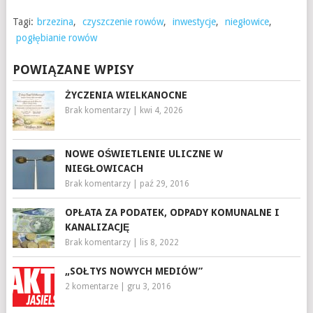
Tagi:
brzezina
,
czyszczenie rowów
,
inwestycje
,
niegłowice
,
pogłębianie rowów
POWIĄZANE WPISY
ŻYCZENIA WIELKANOCNE
Brak komentarzy
|
kwi 4, 2026
NOWE OŚWIETLENIE ULICZNE W
NIEGŁOWICACH
Brak komentarzy
|
paź 29, 2016
OPŁATA ZA PODATEK, ODPADY KOMUNALNE I
KANALIZACJĘ
Brak komentarzy
|
lis 8, 2022
„SOŁTYS NOWYCH MEDIÓW”
2 komentarze
|
gru 3, 2016