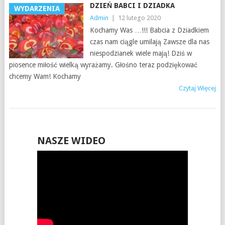
DZIEŃ BABCI I DZIADKA
WYDARZENIA
Admin
|
12 lutego 2020
Kochamy Was …!!! Babcia z Dziadkiem
czas nam ciągle umilają Zawsze dla nas
niespodzianek wiele mają! Dziś w
piosence miłość wielką wyrażamy. Głośno teraz podziękować
chcemy Wam! Kochamy
Czytaj Więcej
NASZE WIDEO