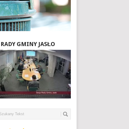
E RADY GMINY JASŁO