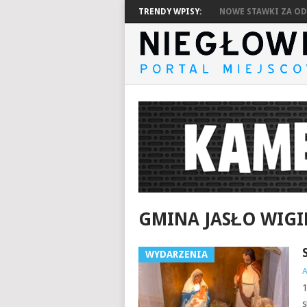
TRENDY WPISY:
NOWE STAWKI ZA ODP
GMINA JASŁO WIG
WYDARZENIA
1
s