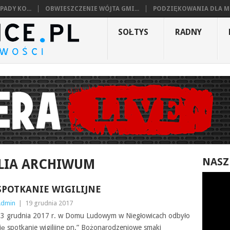
ADY KO...
OBWIESZCZENIE WÓJTA GMI...
PODZIĘKOWANIA DLA MI
SOŁTYS
RADNY
NASZ
ILIA ARCHIWUM
SPOTKANIE WIGILIJNE
Admin
|
19 grudnia 2017
3 grudnia 2017 r. w Domu Ludowym w Niegłowicach odbyło
ię spotkanie wigilijne pn.” Bożonarodzeniowe smaki