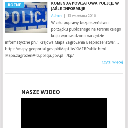
KOMENDA POWIATOWA POLICJI W
RÓŻNE
JAŚLE INFORMUJE
Admin
|
13 września 2016
W celu poprawy bezpieczeństwa i
porządku publicznego na terenie całego
kraju wprowadzono narzędzie
informatyczne pn.” Krajowa Mapa Zagrożenia Bezpieczeństwa”…
https://mapy.geoportal.gov.pl/iMapLite/KMZBPublic.html
Mapa.zagrozen@rz.policja.gov.pl /kp/
Czytaj Więcej
NASZE WIDEO