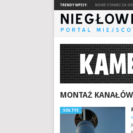
TRENDY WPISY:
NOWE STAWKI ZA ODP
MONTAŻ KANAŁÓW
SOŁTYS
J
p