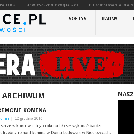
ADY KO...
OBWIESZCZENIE WÓJTA GMI...
PODZIĘKOWANIA DLA MI
SOŁTYS
RADNY
NASZ
 ARCHIWUM
REMONT KOMINA
Admin
|
22 grudnia 2016
eszcze w końcówce tego roku udało się wykonać bardzo
otrzebny remont komina w Domu Ludowym w Niegłowicach.