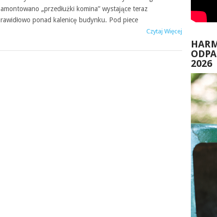
amontowano „przedłużki komina” wystające teraz
rawidłowo ponad kalenicę budynku. Pod piece
Czytaj Więcej
HAR
ODP
2026