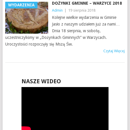
DOŻYNKI GMINNE – WARZYCE 2018
WYDARZENIA
Admin
|
19 sierpnia 2018
Kolejne wielkie wydarzenia w Gminie
Jasło z naszym udziałem już za nami…
Dnia 18 sierpnia, w sobotę,
uczestniczyliśmy w „Dożynkach Gminnych” w Warzycach.
Uroczystości rozpoczęły się Mszą Św.
Czytaj Więcej
NASZE WIDEO