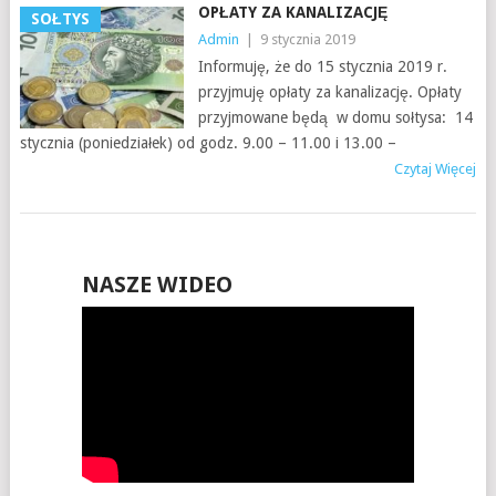
OPŁATY ZA KANALIZACJĘ
SOŁTYS
Admin
|
9 stycznia 2019
Informuję, że do 15 stycznia 2019 r.
przyjmuję opłaty za kanalizację. Opłaty
przyjmowane będą w domu sołtysa: 14
stycznia (poniedziałek) od godz. 9.00 – 11.00 i 13.00 –
Czytaj Więcej
NASZE WIDEO