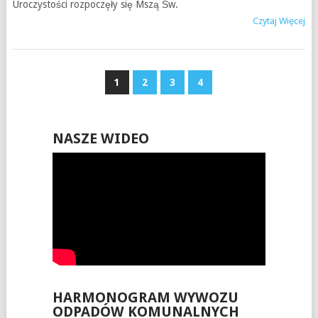
Uroczystości rozpoczęły się Mszą Św.
Czytaj Więcej
1
2
3
4
NASZE WIDEO
HARMONOGRAM WYWOZU
ODPADÓW KOMUNALNYCH