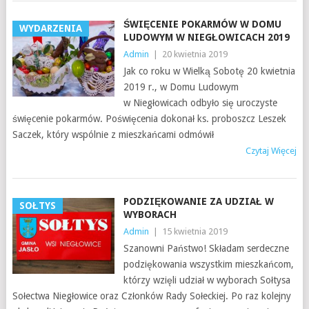
ŚWIĘCENIE POKARMÓW W DOMU
WYDARZENIA
LUDOWYM W NIEGŁOWICACH 2019
Admin
|
20 kwietnia 2019
Jak co roku w Wielką Sobotę 20 kwietnia
2019 r., w Domu Ludowym
w Niegłowicach odbyło się uroczyste
święcenie pokarmów. Poświęcenia dokonał ks. proboszcz Leszek
Saczek, który wspólnie z mieszkańcami odmówił
Czytaj Więcej
PODZIĘKOWANIE ZA UDZIAŁ W
SOŁTYS
WYBORACH
Admin
|
15 kwietnia 2019
Szanowni Państwo! Składam serdeczne
podziękowania wszystkim mieszkańcom,
którzy wzięli udział w wyborach Sołtysa
Sołectwa Niegłowice oraz Członków Rady Sołeckiej. Po raz kolejny