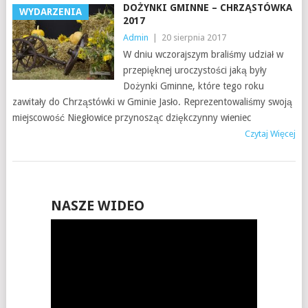
DOŻYNKI GMINNE – CHRZĄSTÓWKA
WYDARZENIA
2017
Admin
|
20 sierpnia 2017
W dniu wczorajszym braliśmy udział w
przepięknej uroczystości jaką były
Dożynki Gminne, które tego roku
zawitały do Chrząstówki w Gminie Jasło. Reprezentowaliśmy swoją
miejscowość Niegłowice przynosząc dziękczynny wieniec
Czytaj Więcej
NASZE WIDEO