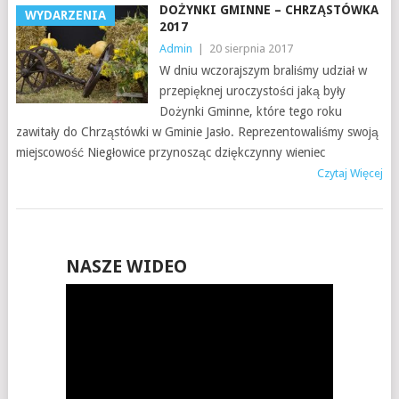
DOŻYNKI GMINNE – CHRZĄSTÓWKA
WYDARZENIA
2017
Admin
|
20 sierpnia 2017
W dniu wczorajszym braliśmy udział w
przepięknej uroczystości jaką były
Dożynki Gminne, które tego roku
zawitały do Chrząstówki w Gminie Jasło. Reprezentowaliśmy swoją
miejscowość Niegłowice przynosząc dziękczynny wieniec
Czytaj Więcej
NASZE WIDEO