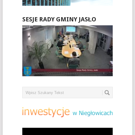
SESJE RADY GMINY JASŁO