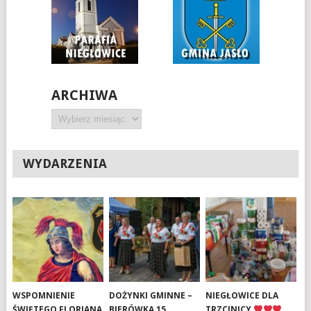
ARCHIWA
Archiwa
WYDARZENIA
WSPOMNIENIE
DOŻYNKI GMINNE –
NIEGŁOWICE DLA
ŚWIĘTEGO FLORIANA
BIERÓWKA 15
TRZCINICY