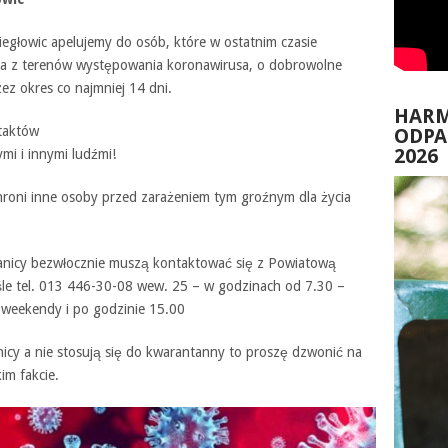
iegłowic apelujemy do osób, które w ostatnim czasie
cza z terenów występowania koronawirusa, o dobrowolne
z okres co najmniej 14 dni.
HAR
ntaktów
ODP
2026
ymi i innymi ludźmi!
roni inne osoby przed zarażeniem tym groźnym dla życia
granicy bezwłocznie muszą kontaktować się z Powiatową
śle tel. 013 446-30-08 wew. 25 – w godzinach od 7.30 –
 weekendy i po godzinie 15.00
anicy a nie stosują się do kwarantanny to proszę dzwonić na
im fakcie.