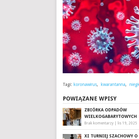
Tagi:
koronawirus
,
kwarantanna
,
nieg
POWIĄZANE WPISY
ZBIÓRKA ODPADÓW
WIELKOGABARYTOWYCH
Brak komentarzy
|
lis 19, 2025
XI TURNIEJ SZACHOWY O