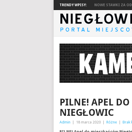
TRENDY WPISY:
NOWE STAWKI ZA ODP
PILNE! APEL D
NIEGŁOWIC
Admin
|
18 marca 2020
|
Różne
|
Brak 
PILNE! Apel do mieszkańców Niegł