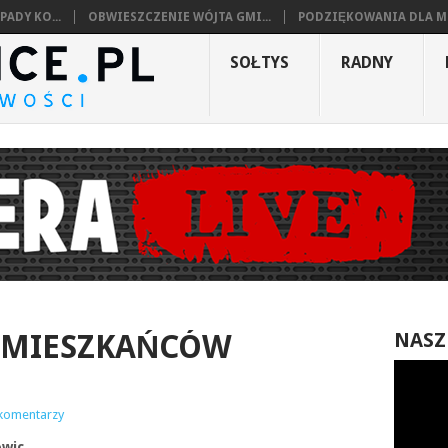
ADY KO...
OBWIESZCZENIE WÓJTA GMI...
PODZIĘKOWANIA DLA MI
SOŁTYS
RADNY
O MIESZKAŃCÓW
NASZ
komentarzy
owic