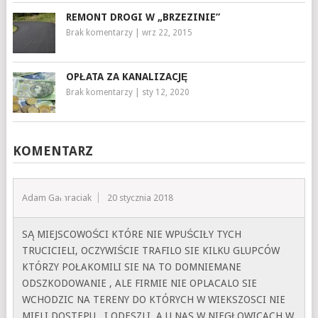
REMONT DROGI W „BRZEZINIE”
Brak komentarzy
|
wrz 22, 2015
OPŁATA ZA KANALIZACJĘ
Brak komentarzy
|
sty 12, 2020
KOMENTARZ
Adam Gamraciak
20 stycznia 2018
SĄ MIEJSCOWOŚCI KTÓRE NIE WPUŚCIŁY TYCH
TRUCICIELI, OCZYWIŚCIE TRAFILO SIE KILKU GLUPCÓW
KTÓRZY POŁAKOMILI SIE NA TO DOMNIEMANE
ODSZKODOWANIE , ALE FIRMIE NIE OPLACALO SIE
WCHODZIC NA TERENY DO KTÓRYCH W WIEKSZOSCI NIE
MIELI DOSTEPU , I ODESZLI, A U NAS W NIEGŁOWICACH W