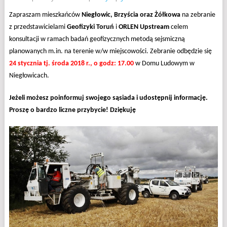
Zapraszam mieszkańców
Niegłowic, Brzyścia oraz Żółkowa
na zebranie
z przedstawicielami
Geofizyki Toruń
i
ORLEN Upstream
celem
konsultacji w ramach badań geofizycznych metodą sejsmiczną
planowanych m.in. na terenie w/w miejscowości. Zebranie odbędzie się
24 stycznia tj. środa 2018 r., o godz: 17.00
w Domu Ludowym w
Niegłowicach.
Jeżeli możesz poinformuj swojego sąsiada i udostępnij informację.
Proszę o bardzo liczne przybycie! Dziękuję