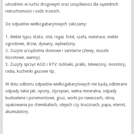
utrudnień w ruchu drogowym oraz uciążliwości dla sąsiednich
nieruchomości i osób trzecich.
Do odpadów wielkogabarytowych zaliczamy:
1. Meble typu: łóżko, stół, regał, fotel, szafa, materace, meble
ogrodowe, drzwi, dywany, wykładziny.
2. Zużyte urządzenia domowe i sanitarne (zlewy, muszle
klozetowe, wanny).
3. Zużyty sprzęt AGD i RTV: lodówki, pralki, telewizory, monitory,
radia, kuchenki gazowe itp.
W dniu odbioru odpadów wielkogabarytowych nie będą odbierane
odpady takie jak: opony, styropian, wełna mineralna, odpady
budowlane i poremontowe, gruz, worki po nawozach, okna,
opakowania po chemikaliach, olejach czy truciznach, papa, eternit,
akumulatory.