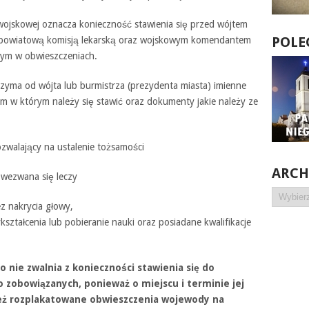
 wojskowej oznacza konieczność stawienia się przed wójtem
POLE
, powiatową komisją lekarską oraz wojskowym komendantem
onym w obwieszczeniach.
rzyma od wójta lub burmistrza (prezydenta miasta) imienne
 w którym należy się stawić oraz dokumenty jakie należy ze
zwalający na ustalenie tożsamości
ARC
wezwana się leczy
Archiwa
z nakrycia głowy,
ztałcenia lub pobieranie nauki oraz posiadane kwalifikacje
nie zwalnia z konieczności stawienia się do
o zobowiązanych, ponieważ o miejscu i terminie jej
eż rozplakatowane obwieszczenia wojewody na