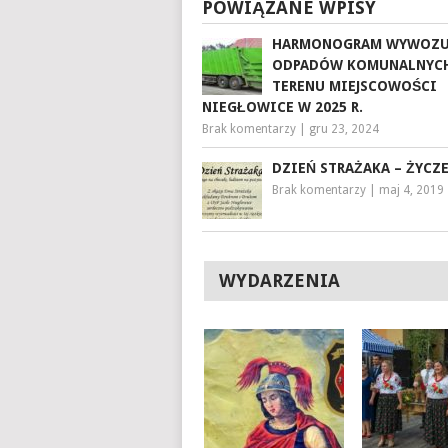
POWIĄZANE WPISY
HARMONOGRAM WYWOZ
ODPADÓW KOMUNALNYCH
TERENU MIEJSCOWOŚCI
NIEGŁOWICE W 2025 R.
Brak komentarzy
|
gru 23, 2024
DZIEŃ STRAŻAKA – ŻYCZ
Brak komentarzy
|
maj 4, 2019
WYDARZENIA