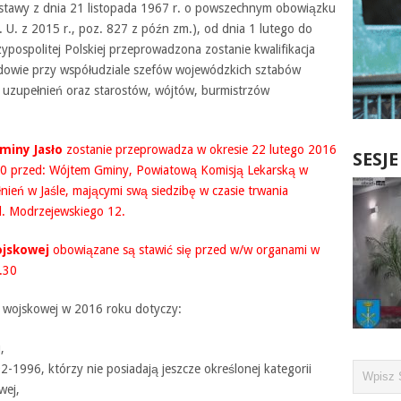
ustawy z dnia 21 listopada 1967 r. o powszechnym obowiązku
z. U. z 2015 r., poz. 827 z późn zm.), od dnia 1 lutego do
zypospolitej Polskiej przeprowadzona zostanie kwalifikacja
owie przy współudziale szefów wojewódzkich sztabów
zupełnień oraz starostów, wójtów, burmistrzów
miny Jasło
zostanie przeprowadza w okresie 22 lutego 2016
SESJ
.30 przed: Wójtem Gminy, Powiatową Komisją Lekarską w
eń w Jaśle, mającymi swą siedzibę w czasie trwania
ul. Modrzejewskiego 12.
ojskowej
obowiązane są stawić się przed w/w organami w
.30
i wojskowej w 2016 roku dotyczy:
,
1996, którzy nie posiadają jeszcze określonej kategorii
wej,