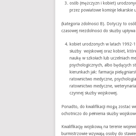
osób (mężczyzn i kobiet) urodzonyc
przez powiatowe komisje lekarskie 
(kategoria zdolności B). Dotyczy to osó
czasowej niezdolności do służby upływa
kobiet urodzonych w latach 1992-19
służby wojskowej oraz kobiet, któ
naukę w szkołach lub uczelniach me
psychologicznych, albo będących st
kierunkach jak: farmacja pielęgniar
ratownictwo medyczne, psychologia, 
ratownictwo medyczne, weterynaria j
czynnej służby wojskowej.
Ponadto, do kwalifikacji mogą zostać wez
ochotniczo do pełnienia służby wojskowe
Kwalifikację wojskową na terenie woje
burmistrzowie wzywają osoby do stawien