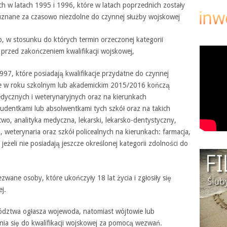
h w latach 1995 i 1996, które w latach poprzednich zostały
uznane za czasowo niezdolne do czynnej służby wojskowej
b, w stosunku do których termin orzeczonej kategorii
 przed zakończeniem kwalifikacji wojskowej,
97, które posiadają kwalifikacje przydatne do czynnej
re w roku szkolnym lub akademickim 2015/2016 kończą
dycznych i weterynaryjnych oraz na kierunkach
udentkami lub absolwentkami tych szkół oraz na takich
stwo, analityka medyczna, lekarski, lekarsko-dentystyczny,
weterynaria oraz szkół policealnych na kierunkach: farmacja,
eżeli nie posiadają jeszcze określonej kategorii zdolności do
wane osoby, które ukończyły 18 lat życia i zgłosiły się
j.
wództwa ogłasza wojewoda, natomiast wójtowie lub
ia się do kwalifikacji wojskowej za pomocą wezwań.