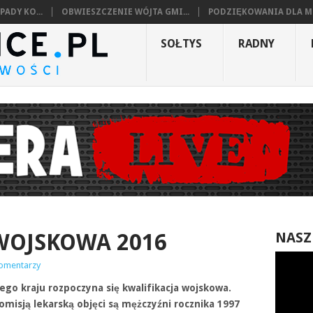
ADY KO...
OBWIESZCZENIE WÓJTA GMI...
PODZIĘKOWANIA DLA MI
SOŁTYS
RADNY
WOJSKOWA 2016
NASZ
komentarzy
łego kraju rozpoczyna się kwalifikacja wojskowa.
misją lekarską objęci są mężczyźni rocznika 1997