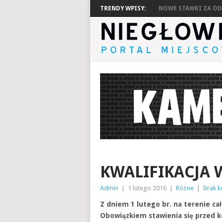
TRENDY WPISY:
NOWE STAWKI ZA ODP
KWALIFIKACJA 
Admin
|
1 lutego 2016
|
Różne
|
Brak 
Z dniem 1 lutego br. na terenie ca
Obowiązkiem stawienia się przed ko