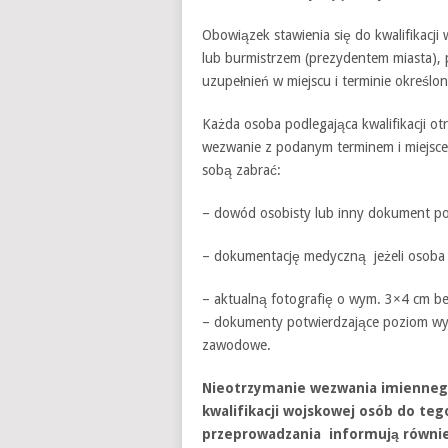
Obowiązek stawienia się do kwalifikacji
lub burmistrzem (prezydentem miasta)
uzupełnień w miejscu i terminie określ
Każda osoba podlegająca kwalifikacji ot
wezwanie z podanym terminem i miejscem
sobą zabrać:
– dowód osobisty lub inny dokument po
– dokumentację medyczną jeżeli osoba 
– aktualną fotografię o wym. 3×4 cm be
– dokumenty potwierdzające poziom wyks
zawodowe.
Nieotrzymanie wezwania imiennego 
kwalifikacji wojskowej osób do teg
przeprowadzania informują równi