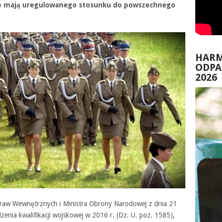
nie mają uregulowanego stosunku do powszechnego
HAR
ODP
2026
raw Wewnętrznych i Ministra Obrony Narodowej z dnia 21
nia kwalifikacji wojskowej w 2016 r. (Dz. U. poz. 1585),